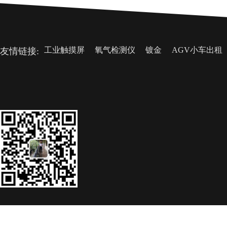
工业触摸屏
氧气检测仪
镀金
AGV小车出租
友情链接:
明博(中国)
关于我们
产品展示
案例中心
联系我们