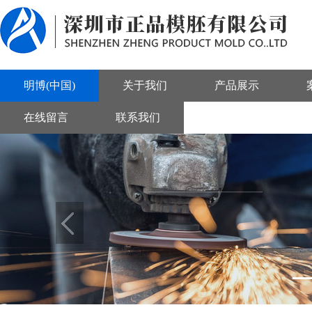
明博(中国)
关于我们
产品展示
在线留言
联系我们