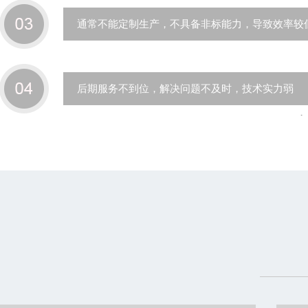
通常不能定制生产，不具备非标能力，导致效率较
后期服务不到位，解决问题不及时，技术实力弱
明