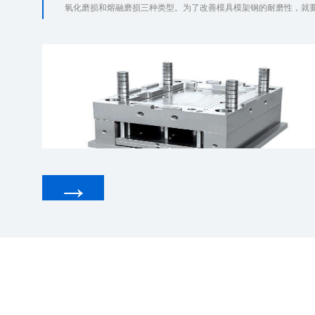
氧化磨损和熔融磨损三种类型。为了改善模具模架钢的耐磨性，就
→